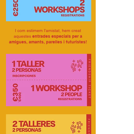
I com estimem l'amistat, hem creat
aquestes
entrades especials per a
amigues, amants, parelles i futuristes!