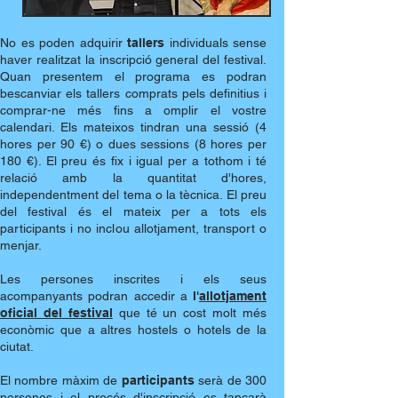
No es poden adquirir
tallers
individuals sense
haver realitzat la inscripció general del festival.
Quan presentem el programa es podran
bescanviar els tallers comprats pels definitius i
comprar-ne més fins a omplir el vostre
calendari. Els mateixos tindran una sessió (4
hores per 90 €) o dues sessions (8 hores per
180 €). El preu és fix i igual per a tothom i té
relació amb la quantitat d'hores,
independentment del tema o la tècnica. El preu
del festival és el mateix per a tots els
participants i no inclou allotjament, transport o
menjar.
Les persones inscrites i els seus
acompanyants podran accedir a
l'
allotjament
oficial del festival
que té un cost molt més
econòmic que a altres hostels o hotels de la
ciutat.
El nombre màxim de
participants
serà de 300
persones i el procés d'inscripció es tancarà