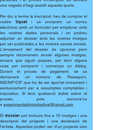
una vegada s'hagi assolit aquesta quota.
Per dur a terme la inscripció, heu de comprar el
vostre
tiquet
i us enviarem un correu
electrònic amb un formulari per emplenar amb
les vostres dades personals i on podreu
adjuntar un dossier amb les vostres imatges
per ser publicades a les nostres xarxes socials.
L'enviament del dossier és opcional però
sempre recomanem enviar algunes imatges,
encara que siguin poques, per tenir alguna
cosa per compartir i començar un diàleg.
Durant el procés de pagament, se us
demanarà un número de Passaport,
NIE/NIF/CIF que ha de ser aportat únicament i
exclusivament per a assumptes comptables i
impositius. Si tens qualsevol dubte sobre el
procés, pots escriure'ns
a
experimentalphotofestival@gmail.com
El
dossier
pot incloure fins a 10 imatges i una
descripció del projecte i una declaració de
l'artista. Aquestes poden ser d'un projecte únic