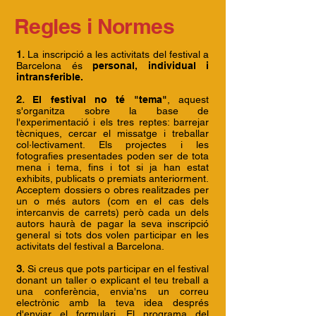
Regles i Normes
1.
La inscripció a les activitats del festival a
Barcelona és
personal, individual i
intransferible.
2.
El festival no té "tema"
, aquest
s'organitza sobre la base de
l'experimentació i els tres reptes: barrejar
tècniques, cercar el missatge i treballar
col·lectivament. Els projectes i les
fotografies presentades poden ser de tota
mena i tema, fins i tot si ja han estat
exhibits, publicats o premiats anteriorment.
Acceptem dossiers o obres realitzades per
un o més autors (com en el cas dels
intercanvis de carrets) però cada un dels
autors haurà de pagar la seva inscripció
general si tots dos volen participar en les
activitats del festival a Barcelona.
3.
Si creus que pots participar en el festival
donant un taller o explicant el teu treball a
una conferència, envia'ns un correu
electrònic amb la teva idea després
d'enviar el formulari. El programa del