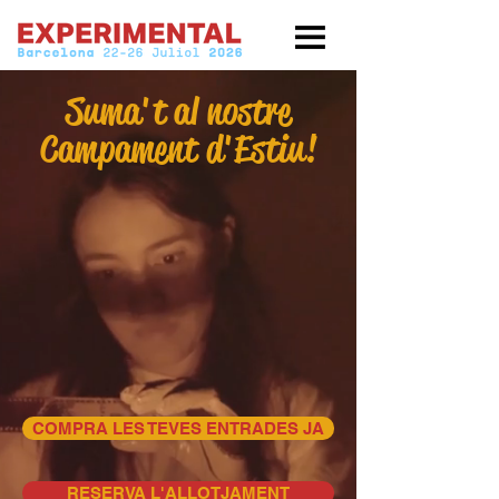
Suma't al nostre
Campament d'Estiu!
COMPRA LES TEVES ENTRADES JA
RESERVA L'ALLOTJAMENT