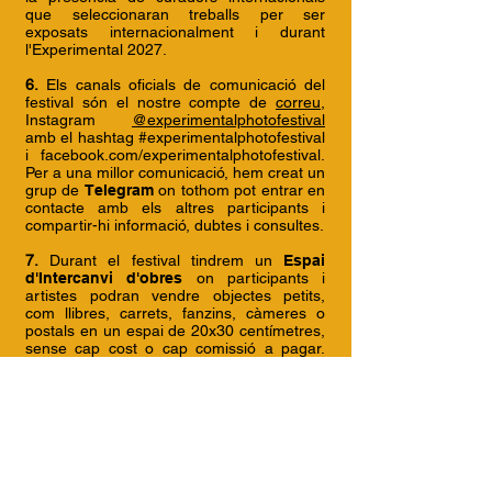
que seleccionaran treballs per ser
exposats internacionalment i durant
l'Experimental 2027.
6.
Els canals oficials de comunicació del
festival són el nostre compte de
correu
,
Instagram
@experimentalphotofestival
amb el hashtag #experimentalphotofestival
i facebook.com/experimentalphotofestival.
Per a una millor comunicació, hem creat un
grup de
Telegram
on tothom pot entrar en
contacte amb els altres participants i
compartir-hi informació, dubtes i consultes.
7.
Durant el festival tindrem un
Espai
d'Intercanvi d'obres
on participants i
artistes podran vendre objectes petits,
com llibres, carrets, fanzins, càmeres o
postals en un espai de 20x30 centímetres,
sense cap cost o cap comissió a pagar.
L'única cosa que es demana és que els
productes tinguin un únic preu per
simplificar el pagament i el reintegrament
dels diners. Durant el mes de juny s'obrirà
una convocatòria perquè proposin
productes per vendre i farem una selecció
segons la tipologia perquè sigui tan variat
com sigui possible. Tothom haurà de retirar