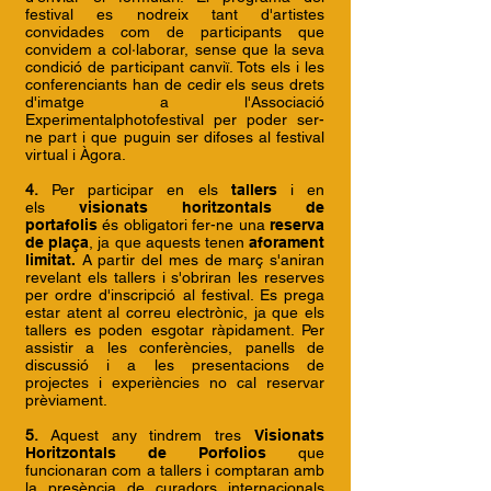
festival es nodreix tant d'artistes
convidades com de participants que
convidem a col·laborar, sense que la seva
condició de participant canviï. Tots els i les
conferenciants han de cedir els seus drets
d'imatge a l'Associació
Experimentalphotofestival per poder ser-
ne part i que puguin ser difoses al festival
virtual i Àgora.
4.
Per participar en els
tallers
i en
els
visionats horitzontals de
portafolis
és obligatori fer-ne una
reserva
de plaça
, ja que aquests tenen
aforament
limitat.
A partir del mes de març s'aniran
revelant els tallers i s'obriran les reserves
per ordre d'inscripció al festival. Es prega
estar atent al correu electrònic, ja que els
tallers es poden esgotar ràpidament. Per
assistir a les conferències, panells de
discussió i a les presentacions de
projectes i experiències no cal reservar
prèviament.
5.
Aquest any tindrem tres
Visionats
Horitzontals de Porfolios
que
funcionaran com a tallers i comptaran amb
la presència de curadors internacionals