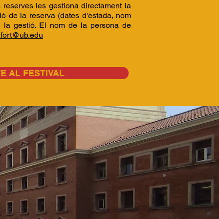
 reserves les gestiona directament la
ió de la reserva (dates d'estada, nom
ne la gestió. El nom de la persona de
fort@ub.edu
TE AL FESTIVAL