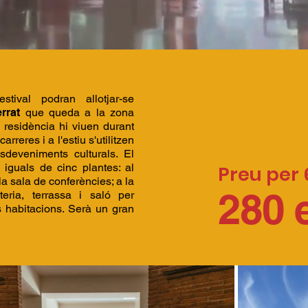
stival podran allotjar-se
rrat
que queda a la zona
a residència hi viuen durant
arreres i a l'estiu s'utilitzen
esdeveniments culturals. El
 iguals de cinc plantes: al
Preu per 
la sala de conferències; a la
280 
teria, terrassa i saló per
es habitacions. Serà un gran