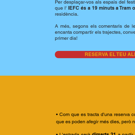
Per desplaçar-vos als espais del festi
que l'
IEFC és a 19 minuts a Tram o
residència.
A més, segons els comentaris de les
encanta compartir els trajectes, conve
primer dia!
RESERVA EL TEU A
• Com que es tracta d'una reserva col
que es poden afegir més dies, però n
• L'entrada serà
dimarts 21
a partir 