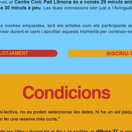
val, el
Centre Cívic Pati Llimona és a només 29 minuts am
a 30 minuts a peu.
Les dues connexions són just a l'Avinguda
 nostres enquestes, tant els artistes com els participants a
rsar durant el camí i aprofitar aquests moments per conèixer-se,
LLOTJAMENT
INSCRIU-
Condicions
·lectiva, no es poden seleccionar les dates, hi ha un sol paque
o fer una reserva més curta.
*
de les 16hs i durant tot el dia i, la sortida, el
dilluns 27
al mig