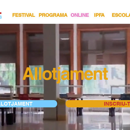
FESTIVAL
PROGRAMA
ONLINE
IPFA
ESCOL
Allotjament
ALLOTJAMENT
INSCRIU-