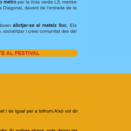
b metro
per la línia verda L3, mentre
 Diagonal, davant de l'entrada de la
doren
allotjar-se al mateix lloc.
Els
 socialitzar i crear comunitat des del
TE AL FESTIVAL
t i és igual per a tothom.Això vol dir
dia. Si arribes abans, pots deixar les