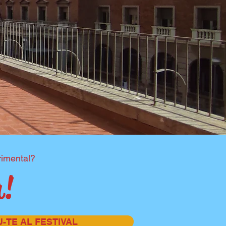
rimental?
a!
U-TE AL FESTIVAL