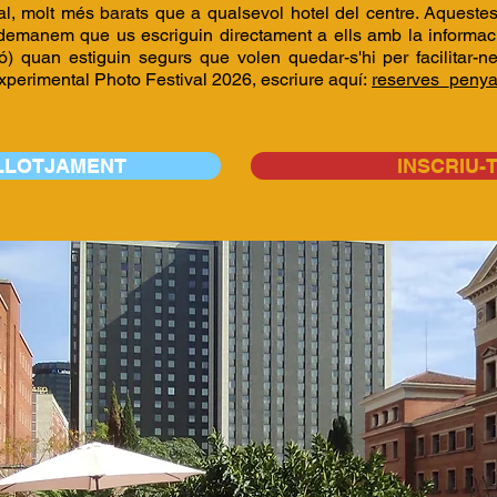
al, molt més barats que a qualsevol hotel del centre. Aquestes
 demanem que us escriguin directament a ells amb la informac
ió) quan estiguin segurs que volen quedar-s'hi per facilitar-
 Experimental Photo Festival 2026, escriure aquí:
reserves_penya
ALLOTJAMENT
INSCRIU-