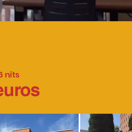
6 nits
euros