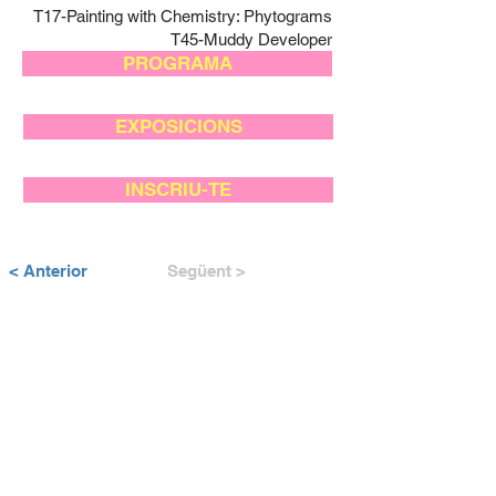
T17-Painting with Chemistry: Phytograms
T45-Muddy Developer
PROGRAMA
EXPOSICIONS
INSCRIU-TE
< Anterior
Següent >
AMB EL SUPORT DE: