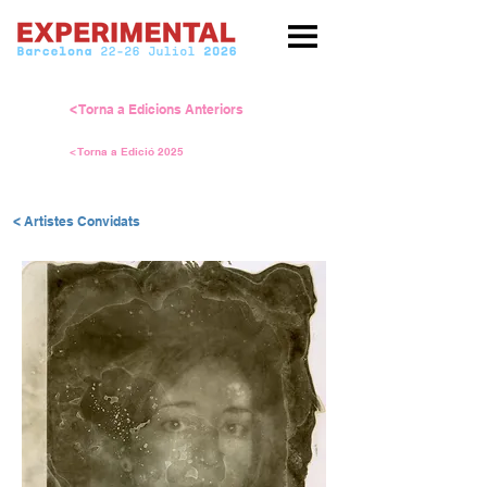
< Torna a Edicions Anteriors
< Torna a Edició 2025
< Artistes Convidats