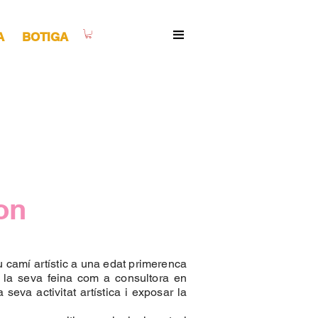
A
BOTIGA
on
u camí artístic a una edat primerenca
 a la seva feina com a consultora en
seva activitat artística i exposar la