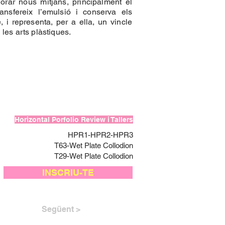
orar nous mitjans, principalment el
ansfereix l’emulsió i conserva els
, i representa, per a ella, un vincle
 les arts plàstiques.
Horizontal Porfolio Review i Tallers
HPR1-HPR2-HPR3
T63-Wet Plate Collodion
T29-Wet Plate Collodion
INSCRIU-TE
Següent >