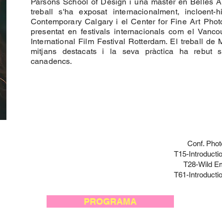
Parsons School of Design i una màster en Belles Art
treball s'ha exposat internacionalment, incloent-
Contemporary Calgary i el Center for Fine Art Photo
presentat en festivals internacionals com el Vancou
International Film Festival Rotterdam. El treball de
mitjans destacats i la seva pràctica ha rebut s
canadencs.
Conf. Pho
T15-Introducti
T28-Wild E
T61-Introducti
PROGRAMA