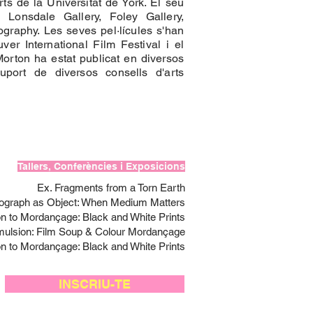
s de la Universitat de York. El seu
hi Lonsdale Gallery, Foley Gallery,
graphy. Les seves pel·lícules s'han
ver International Film Festival i el
 Morton ha estat publicat en diversos
uport de diversos consells d'arts
Tallers, Conferències i Exposicions
Ex. Fragments from a Torn Earth
tograph as Object: When Medium Matters
on to Mordançage: Black and White Prints
mulsion: Film Soup & Colour Mordançage
on to Mordançage: Black and White Prints
INSCRIU-TE