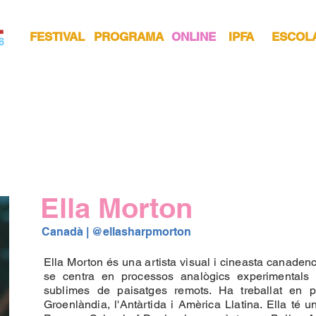
FESTIVAL
PROGRAMA
ONLINE
IPFA
ESCOL
Ella Morton
Canadà | 
@ellasharpmorton
Ella Morton és una artista visual i cineasta canadenca
se centra en processos analògics experimentals pe
sublimes de paisatges remots. Ha treballat en 
Groenlàndia, l'Antàrtida i Amèrica Llatina. Ella té u