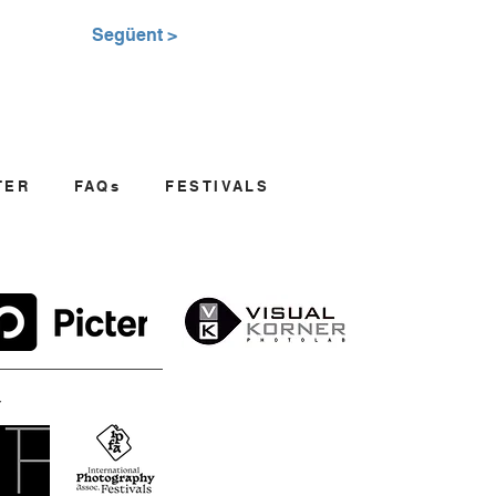
Següent >
TER
FAQs
FESTIVALS
: