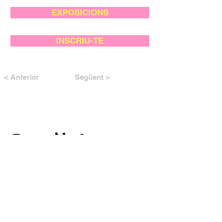
EXPOSICIONS
INSCRIU-TE
< Anterior
Següent >
AMB EL SUPORT DE: