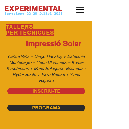
TALLERS
PER TÈCNIQUES
Impressió Solar
Célica Véliz + Diego Haristoy + Estefanía
Montenegro + Henri Blommers + Kümei
Kirschmann + Maria Solaguren-Beascoa +
Ryder Booth + Tania Bakum + Yinna
Higuera
INSCRIU-TE
PROGRAMA