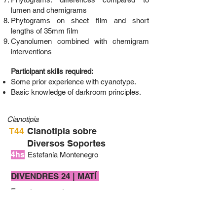
lumen and chemigrams
Phytograms on sheet film and short
lengths of 35mm film
Cyanolumen combined with chemigram
interventions
Participant skills required:
Some prior experience with cyanotype.
Basic knowledge of darkroom principles.
Cianotipia
T44
Cianotipia sobre
Diversos Soportes
4hs
Estefanía Montenegro
DIVENDRES 24 | MATÍ ​
En este encuentro se propone
un proceso
colectivo que combina reflexión,
experimentación fotográfica y trabajo