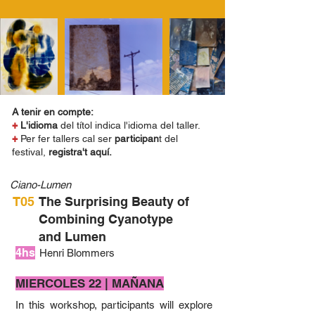
A tenir en compte:
+
L'idioma
del títol indica l'idioma del taller.
+
Per fer tallers cal ser
participan
t del
festival,
registra't aquí.
Ciano-Lumen
T05
The Surprising Beauty of
Combining Cyanotype
and Lumen
4hs
Henri Blommers
MIERCOLES 22 | MAÑANA
In this workshop, participants will explore