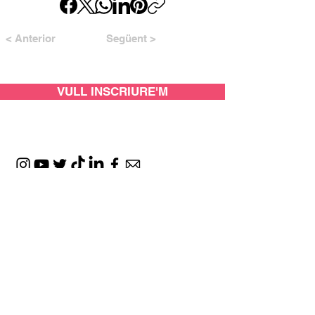
< Anterior
Següent >
VULL INSCRIURE'M
AMB EL SUPORT DE: