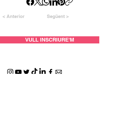
< Anterior
Següent >
VULL INSCRIURE'M
AMB EL SUPORT DE: