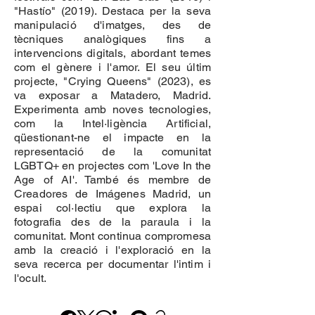
"Hastío" (2019). Destaca per la seva
manipulació d'imatges, des de
tècniques analògiques fins a
intervencions digitals, abordant temes
com el gènere i l'amor. El seu últim
projecte, "Crying Queens" (2023), es
va exposar a Matadero, Madrid.
Experimenta amb noves tecnologies,
com la Intel·ligència Artificial,
qüestionant-ne el impacte en la
representació de la comunitat
LGBTQ+ en projectes com 'Love In the
Age of AI'. També és membre de
Creadores de Imágenes Madrid, un
espai col·lectiu que explora la
fotografia des de la paraula i la
comunitat. Mont continua compromesa
amb la creació i l'exploració en la
seva recerca per documentar l'intim i
l'ocult.