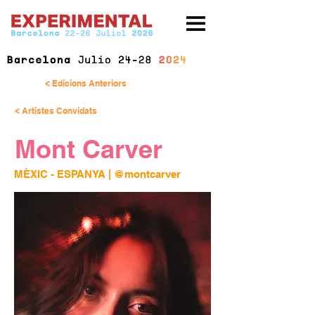
< Edicions Anteriors
< Artistes Convidats
Mont Carver
MÈXIC - ESPANYA | 
@montcarver