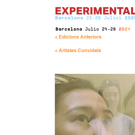
< Edicions Anteriors
< Artistes Convidats