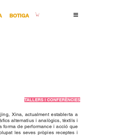
A
BOTIGA
TALLERS I CONFERÈNCIES
jing, Xina, actualment establerta a
cs alternatius i analògics, tèxtils i
a forma de performance i acció que
lupat les seves pròpies receptes i