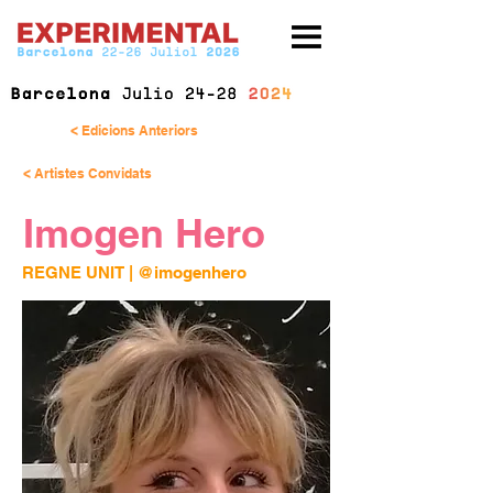
< Edicions Anteriors
< Artistes Convidats
Imogen Hero
REGNE UNIT | 
@imogenhero