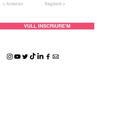
< Anterior
Següent >
VULL INSCRIURE'M
AMB EL SUPORT DE: