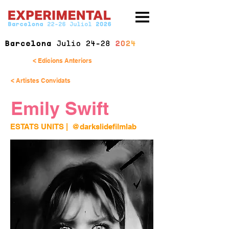
< Edicions Anteriors
< Artistes Convidats
Emily Swift
ESTATS UNITS
 | 
@darkslidefilmlab