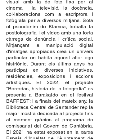
visual amb la de foto fixa per al
cinema i la televisió, la docència,
col·laboracions com a escriptora i
fotògrafa per a diversos mitjans. Sota
el pseudònim de Klamca, treballa la
postfotografia i el vídeo amb una forta
càrrega de denúncia i crítica social.
Mitjançant la manipulació digital
d'imatges apropiades crea un univers
particular on habita aquest alter ego
histriònic. Durant els últims anys ha
participat en diverses iniciatives,
residències, exposicions i accions
artístiques. El 2022, el projecte
"Borradas, història de la fotografia" es
presenta a Barakaldo en el festival
BAFFEST; i a finals del mateix any, la
Biblioteca Central de Santander rep la
major mostra dedicada al projecte fins
al moment gràcies al programa de
comissariat del Govern de Cantàbria.
El 2021 ha estat exposat en la xarxa
Espais d'Igualtat de l'Ajuntament de