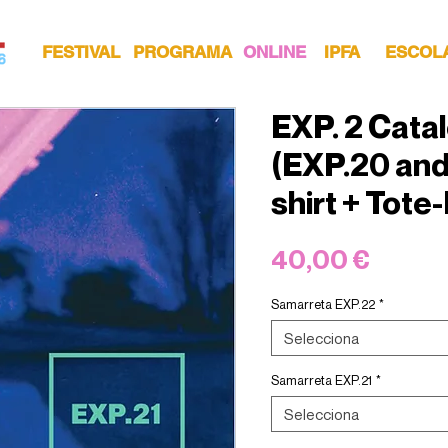
FESTIVAL
PROGRAMA
ONLINE
IPFA
ESCOL
EXP. 2 Cata
(EXP.20 and 
shirt + Tote
Price
40,00 €
Samarreta EXP.22
*
Selecciona
Samarreta EXP.21
*
Selecciona