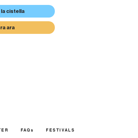
la cistella
a ara
TER
FAQs
FESTIVALS