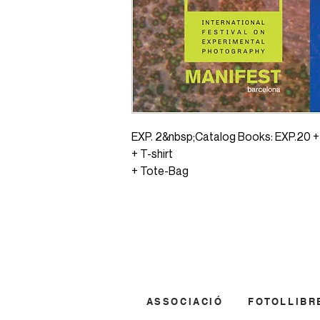
EXP. 2&nbsp;Catalog Books: EXP.20 +
+ T-shirt
+ Tote-Bag
ASSOCIACIÓ
FOTOLLIBR