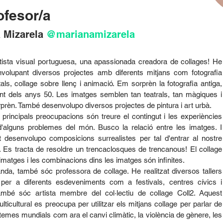
ofesor/a
 Mizarela 
@marianamizarela
tista visual portuguesa, una apassionada creadora de collages! He
nvolupant diversos projectes amb diferents mitjans com fotografia
tals, collage sobre llenç i animació. Em sorprèn la fotografia antiga,
nt dels anys 50. Les imatges semblen tan teatrals, tan màgiques i
prèn. També desenvolupo diversos projectes de pintura i art urbà.
rincipals preocupacions són treure el contingut i les experiències
d'alguns problemes del món. Busco la relació entre les imatges. I
 desenvolupo composicions surrealistes per tal d'entrar al nostre
. Es tracta de resoldre un trencaclosques de trencanous! El collage
'imatges i les combinacions dins les imatges són infinites.
anda, també sóc professora de collage. He realitzat diversos tallers
 per a diferents esdeveniments com a festivals, centres cívics i
També sóc artista membre del col·lectiu de collage Coll2. Aquest
ulticultural es preocupa per utilitzar els mitjans collage per parlar de
 temes mundials com ara el canvi climàtic, la violència de gènere, les