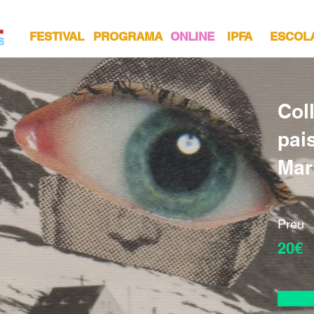
FESTIVAL
PROGRAMA
ONLINE
IPFA
ESCOL
Coll
pai
Mar
Preu
20€