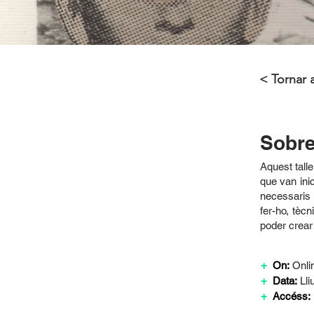
< Tornar a
Sobre 
Aquest talle
que van ini
necessaris 
fer-ho, tèc
poder crear 
+
On:
Onli
+
Data:
Lli
+
Accéss: