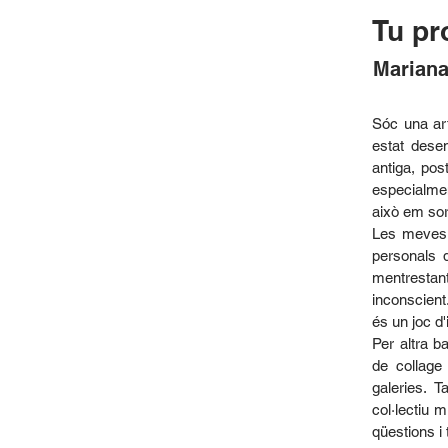
Tu pr
Mariana
Sóc una ar
estat dese
antiga, pos
especialme
això em sor
Les meves p
personals 
mentrestant
inconscient
és un joc d
Per altra b
de collage
galeries. 
col·lectiu m
qüestions i