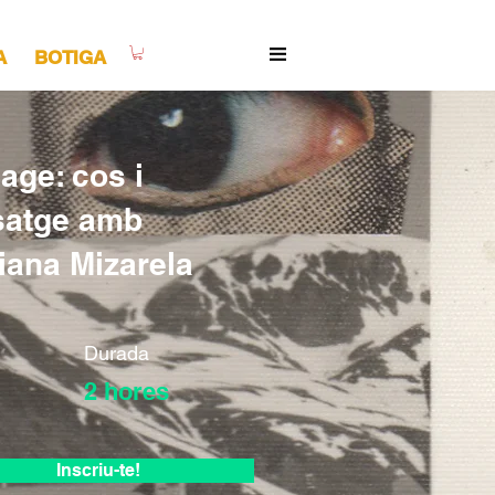
A
BOTIGA
age: cos i
satge amb
iana Mizarela
Durada
2 hores
Inscriu-te!