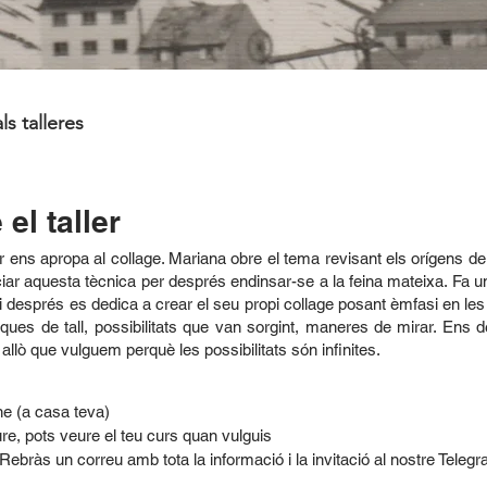
ls talleres
el taller
r ens apropa al collage. Mariana obre el tema revisant els orígens de
ciar aquesta tècnica per després endinsar-se a la feina mateixa. Fa un
i després es dedica a crear el seu propi collage posant èmfasi en l
niques de tall, possibilitats que van sorgint, maneres de mirar. Ens d
allò que vulguem perquè les possibilitats són infinites.
ne (a casa teva)
ure, pots veure el teu curs quan vulguis
Rebràs un correu amb tota la informació i la invitació al nostre Teleg