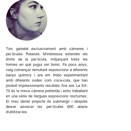
Tinc gairebé exclusivament amb càmeres i
pel·lícules Polaroid. M'interessa estendre els
límits de la pel·lícula, mitjançant totes les
formes en què pugui ser bonic. Fa pocs anys,
vaig començar remullant exposicions a diferents
banys químics i ara em trobo experimentant
amb diferents sodes com coca-cola, que han
produït impressionants resultats fins ara. La SX-
70 és la meva càmera preferida i estic treballant
en una sèrie de llargues exposicions nocturnes.
El meu darrer projecte és submergir i després
deixar assecar les pel·lícules 600 abans
d'utilitzar-les.