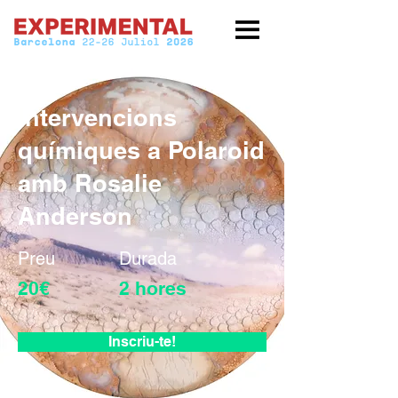
Intervencions
químiques a Polaroid
amb Rosalie
Anderson
Preu
Durada
20€
2 hores
Inscriu-te!