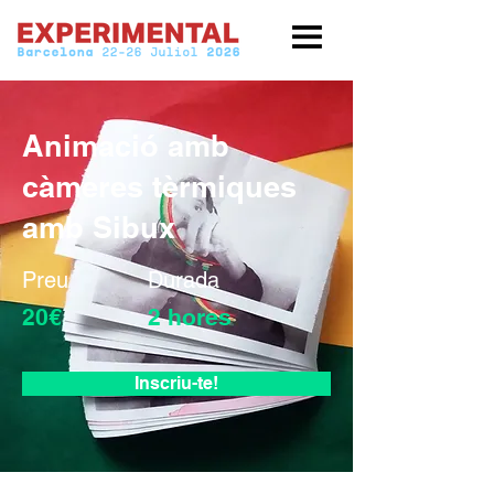
Animació amb
càmeres tèrmiques
amb Sibux
Preu
Durada
20€
2 hores
Inscriu-te!