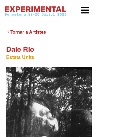
Tornar a Artistes
Dale Rio
Estats Units